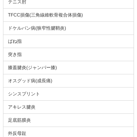
テニス肘
TFCC損傷(三角線維軟骨複合体損傷)
ドケルバン病(狭窄性腱鞘炎)
ばね指
突き指
膝蓋腱炎(ジャンパー膝)
オスグッド病(成長痛)
シンスプリント
アキレス腱炎
足底筋膜炎
外反母趾