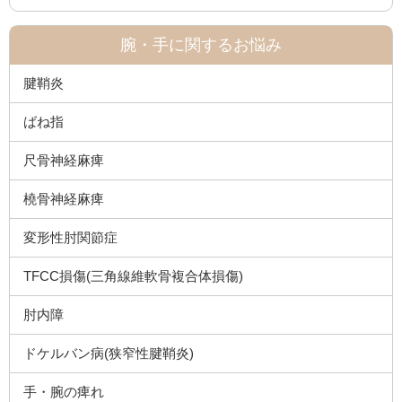
腕・手に関するお悩み
腱鞘炎
ばね指
尺骨神経麻痺
橈骨神経麻痺
変形性肘関節症
TFCC損傷(三角線維軟骨複合体損傷)
肘内障
ドケルバン病(狭窄性腱鞘炎)
手・腕の痺れ