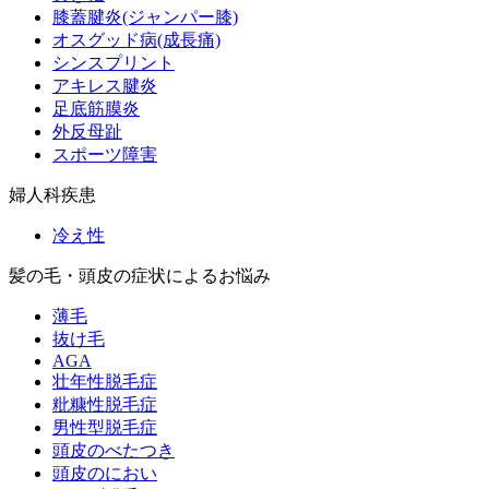
膝蓋腱炎(ジャンパー膝)
オスグッド病(成長痛)
シンスプリント
アキレス腱炎
足底筋膜炎
外反母趾
スポーツ障害
婦人科疾患
冷え性
髪の毛・頭皮の症状によるお悩み
薄毛
抜け毛
AGA
壮年性脱毛症
粃糠性脱毛症
男性型脱毛症
頭皮のべたつき
頭皮のにおい