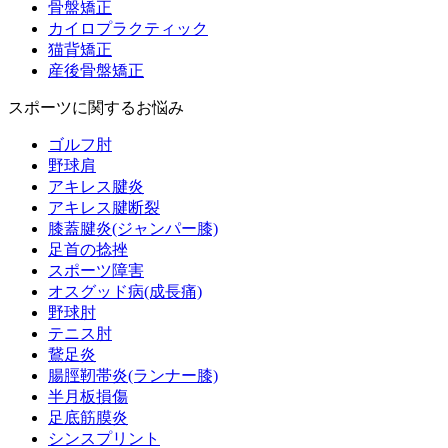
骨盤矯正
カイロプラクティック
猫背矯正
産後骨盤矯正
スポーツに関するお悩み
ゴルフ肘
野球肩
アキレス腱炎
アキレス腱断裂
膝蓋腱炎(ジャンパー膝)
足首の捻挫
スポーツ障害
オスグッド病(成長痛)
野球肘
テニス肘
鵞足炎
腸脛靭帯炎(ランナー膝)
半月板損傷
足底筋膜炎
シンスプリント