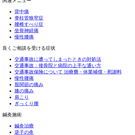
関連メニュー
背中痛
脊柱管狭窄症
腰椎すべり症
坐骨神経痛
慢性腰痛
良くご相談を受ける症状
交通事故に遭ってしまったときの対処法
交通事故：接骨院と病院の上手な通い方
交通事故保険について 治療費・休業補償・慰謝料
慢性腰痛
股関節の痛み
膝の痛み
肩こり
ぎっくり腰
鍼灸施術
鍼灸治療
逆子の灸