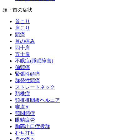
頭・首の症状
首こり
肩こり
頭痛
首の痛み
四十肩
五十肩
不眠症(睡眠障害)
偏頭痛
緊張性頭痛
群発性頭痛
ストレートネック
頚椎症
頸椎椎間板ヘルニア
寝違え
顎関節症
眼精疲労
胸郭出口症候群
むち打ち
肩の痛み