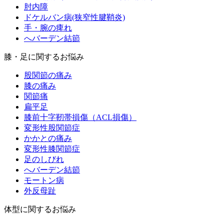
肘内障
ドケルバン病(狭窄性腱鞘炎)
手・腕の痺れ
へバーデン結節
膝・足に関するお悩み
股関節の痛み
膝の痛み
関節痛
扁平足
膝前十字靭帯損傷（ACL損傷）
変形性股関節症
かかとの痛み
変形性膝関節症
足のしびれ
へバーデン結節
モートン病
外反母趾
体型に関するお悩み