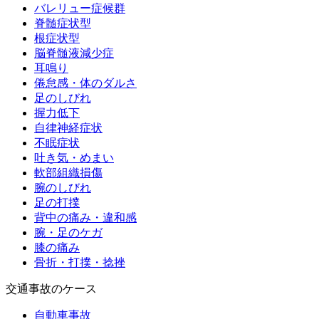
バレリュー症候群
脊髄症状型
根症状型
脳脊髄液減少症
耳鳴り
倦怠感・体のダルさ
足のしびれ
握力低下
自律神経症状
不眠症状
吐き気・めまい
軟部組織損傷
腕のしびれ
足の打撲
背中の痛み・違和感
腕・足のケガ
膝の痛み
骨折・打撲・捻挫
交通事故のケース
自動車事故