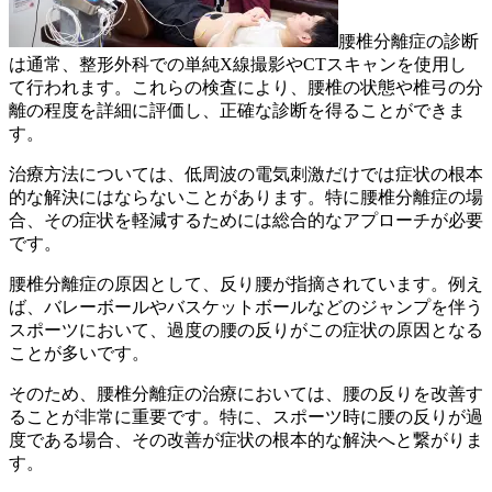
腰椎分離症の診断
は通常、整形外科での単純X線撮影やCTスキャンを使用し
て行われます。これらの検査により、腰椎の状態や椎弓の分
離の程度を詳細に評価し、正確な診断を得ることができま
す。
治療方法については、低周波の電気刺激だけでは症状の根本
的な解決にはならないことがあります。特に腰椎分離症の場
合、その症状を軽減するためには総合的なアプローチが必要
です。
腰椎分離症の原因として、反り腰が指摘されています。例え
ば、バレーボールやバスケットボールなどのジャンプを伴う
スポーツにおいて、過度の腰の反りがこの症状の原因となる
ことが多いです。
そのため、腰椎分離症の治療においては、腰の反りを改善す
ることが非常に重要です。特に、スポーツ時に腰の反りが過
度である場合、その改善が症状の根本的な解決へと繋がりま
す。