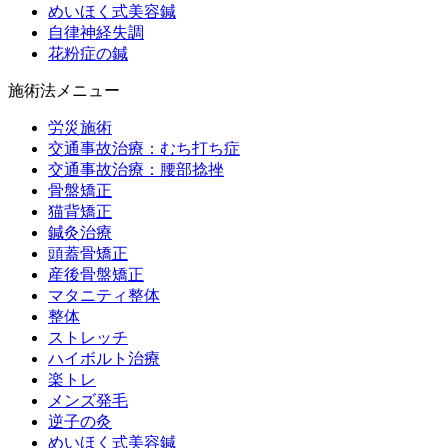
めいほく式美容鍼
自律神経失調
花粉症の鍼
施術法メニュー
労災施術
交通事故治療：むち打ち症
交通事故治療：腰部捻挫
骨盤矯正
猫背矯正
鍼灸治療
頭蓋骨矯正
産後骨盤矯正
マタニティ整体
整体
ストレッチ
ハイボルト治療
楽トレ
メンズ発毛
逆子の灸
めいほく式美容鍼