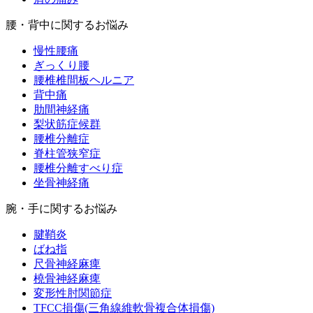
腰・背中に関するお悩み
慢性腰痛
ぎっくり腰
腰椎椎間板ヘルニア
背中痛
肋間神経痛
梨状筋症候群
腰椎分離症
脊柱管狭窄症
腰椎分離すべり症
坐骨神経痛
腕・手に関するお悩み
腱鞘炎
ばね指
尺骨神経麻痺
橈骨神経麻痺
変形性肘関節症
TFCC損傷(三角線維軟骨複合体損傷)