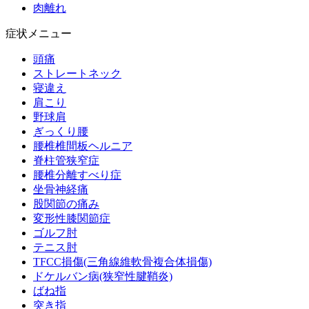
肉離れ
症状メニュー
頭痛
ストレートネック
寝違え
肩こり
野球肩
ぎっくり腰
腰椎椎間板ヘルニア
脊柱管狭窄症
腰椎分離すべり症
坐骨神経痛
股関節の痛み
変形性膝関節症
ゴルフ肘
テニス肘
TFCC損傷(三角線維軟骨複合体損傷)
ドケルバン病(狭窄性腱鞘炎)
ばね指
突き指