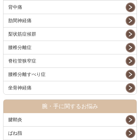
背中痛
肋間神経痛
梨状筋症候群
腰椎分離症
脊柱管狭窄症
腰椎分離すべり症
坐骨神経痛
腕・手に関するお悩み
腱鞘炎
ばね指