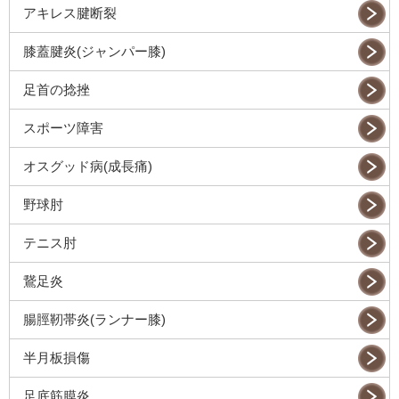
アキレス腱断裂
膝蓋腱炎(ジャンパー膝)
足首の捻挫
スポーツ障害
オスグッド病(成長痛)
野球肘
テニス肘
鵞足炎
腸脛靭帯炎(ランナー膝)
半月板損傷
足底筋膜炎