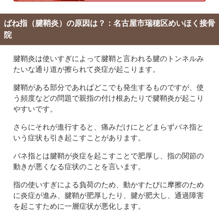
ばね指（腱鞘炎）の原因は？：名古屋市瑞穂区めいほく接骨
院
腱鞘炎は使いすぎによって腱鞘と言われる腱のトンネルみ
たいな通り道が擦られて炎症が起こります。
腱鞘がある部分であればどこでも発生するものですが、使
う頻度などの問題で親指の付け根あたりで腱鞘炎が起こり
やすいです。
さらにそれが進行すると、痛みだけにとどまらずバネ指と
いう症状も引き起こすことがあります。
バネ指とは腱鞘が炎症を起こすことで肥厚し、指の関節の
動きが悪くなる症状のことを言います。
指の使いすぎによる負荷のため、動かすたびに摩擦のため
に炎症が進み、腱鞘が肥厚したり、腱が肥大し、通過障害
を起こすために一層症状が悪化します。