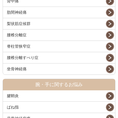
背中痛
肋間神経痛
梨状筋症候群
腰椎分離症
脊柱管狭窄症
腰椎分離すべり症
坐骨神経痛
腕・手に関するお悩み
腱鞘炎
ばね指