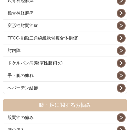
尺骨神経麻痺
橈骨神経麻痺
変形性肘関節症
TFCC損傷(三角線維軟骨複合体損傷)
肘内障
ドケルバン病(狭窄性腱鞘炎)
手・腕の痺れ
へバーデン結節
膝・足に関するお悩み
股関節の痛み
膝の痛み