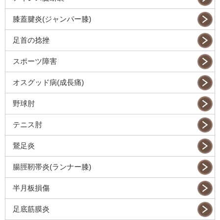
膝蓋腱炎(ジャンパー膝)
足首の捻挫
スポーツ障害
オスグッド病(成長痛)
野球肘
テニス肘
鵞足炎
腸脛靭帯炎(ランナー膝)
半月板損傷
足底筋膜炎