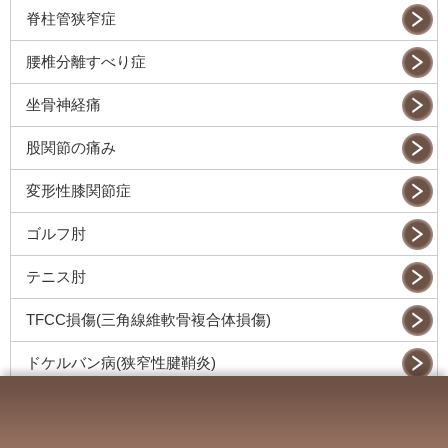
脊柱管狭窄症
腰椎分離すべり症
坐骨神経痛
股関節の痛み
変形性膝関節症
ゴルフ肘
テニス肘
TFCC損傷(三角線維軟骨複合体損傷)
ドケルバン病(狭窄性腱鞘炎)
ばね指