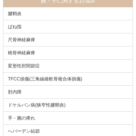
腕・手に関するお悩み
腱鞘炎
ばね指
尺骨神経麻痺
橈骨神経麻痺
変形性肘関節症
TFCC損傷(三角線維軟骨複合体損傷)
肘内障
ドケルバン病(狭窄性腱鞘炎)
手・腕の痺れ
へバーデン結節