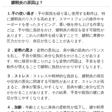
腱鞘炎の原因は？
１.手の使い過ぎ
：手や親指を繰り返し使用する動作は、特
に腱鞘炎のリスクを高めます。スマートフォンの操作やキ
ーボードを使ったタイピング、重い物を持ち上げる作業な
どは、手や指に負担をかけ、腱鞘炎の発症を促す可能性が
あります。これらの動作を繰り返すことで、腱鞘に摩擦や
圧力がかかり、炎症が生じることがあります。
２．姿勢の悪さ
：姿勢の悪化は、肩や腕の筋肉のバランス
を乱し、手首や親指に余分な負担をかけることがありま
す。特に猫背や肩こりのような姿勢の問題は、手首を使う
動作が増えることで腱鞘に負担がかかりやすくなります。
３．ストレス
：ストレスや精神的な負担も、腱鞘炎の発症
や症状の悪化に関連する可能性があります。ストレスが高
まると、身体が緊張しやすくなり、筋肉や腱に余分な圧力
がかかることがあります。その結果、手首や親指の腱に炎
症が生じやすくなります。
４．加齢
：年齢とともに身体の柔軟性が低下し、腱や靭帯