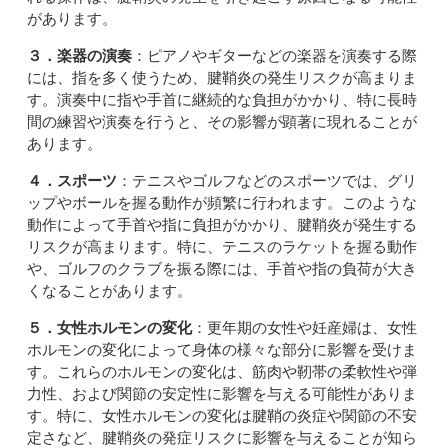
があります。
３．楽器の演奏
：ピアノやギターなどの楽器を演奏する際
には、指を多く使うため、腱鞘炎の発生リスクが高まりま
す。演奏中に指や手首に継続的な負担がかかり、特に長時
間の練習や演奏を行うと、その影響が顕著に現れることが
あります。
４．スポーツ
：テニスやゴルフなどのスポーツでは、グリ
ップやボールを握る動作が頻繁に行われます。このような
動作によって手首や指に負担がかかり、腱鞘炎が発生する
リスクが高まります。特に、テニスのラケットを握る動作
や、ゴルフのクラブを振る際には、手首や指の負荷が大き
くなることがあります。
５．女性ホルモンの変化
：更年期の女性や妊産婦は、女性
ホルモンの変化によって身体の様々な部分に影響を受けま
す。これらのホルモンの変化は、筋肉や靭帯の柔軟性や弾
力性、および関節の安定性に影響を与える可能性がありま
す。特に、女性ホルモンの変化は腱鞘の炎症や関節の不安
定さなど、腱鞘炎の発症リスクに影響を与えることが知ら