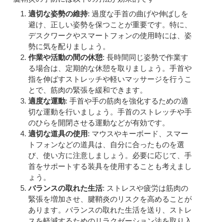
適切な姿勢の維持
: 過度な手首の曲げや伸ばしを
避け、正しい姿勢を保つことが重要です。特に、
デスクワークやスマートフォンの使用時には、姿
勢に気を配りましょう。
作業や活動の間の休憩
: 長時間同じ姿勢で作業す
る場合は、定期的な休憩を取りましょう。手首や
指を伸ばすストレッチや軽いマッサージを行うこ
とで、筋肉の緊張を緩和できます。
適度な運動
: 手首や手の筋肉を強化するための適
切な運動を行いましょう。手首のストレッチや手
のひらを開閉させる運動などが有効です。
適切な道具の使用
: マウスやキーボード、スマー
トフォンなどの道具は、自分に合ったものを選
び、使い方に注意しましょう。必要に応じて、手
首をサポートする装具を使用することも考えまし
ょう。
バランスの取れた生活
: ストレスや疲労は筋肉の
緊張を増加させ、腱鞘炎のリスクを高めることが
あります。バランスの取れた生活を送り、ストレ
スを軽減するためのリラクゼーション法を取り入