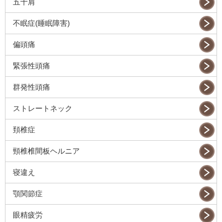
五十肩
不眠症(睡眠障害)
偏頭痛
緊張性頭痛
群発性頭痛
ストレートネック
頚椎症
頸椎椎間板ヘルニア
寝違え
顎関節症
眼精疲労