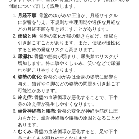
問題について詳しく説明します。
月経不順
: 骨盤のゆがみや圧迫が、月経サイクル
に影響を与え、不規則な生理周期や過多な月経な
どの月経不順を引き起こすことがあります。
便秘と痔
: 骨盤の変化が腸の動きを妨げ、便秘を
引き起こすことがあります。また、便秘が慢性化
すると痔の発症リスクも高まります。
尿漏れ
: 骨盤の筋肉が弱まり、尿失禁のリスクが
増加します。特に咳やくしゃみ、笑いなどで尿漏
れが起こりやすくなります。
姿勢の変化
: 骨盤のゆがみは全身の姿勢に影響を
与え、猫背やＯ脚などの姿勢の問題を引き起こす
可能性があります。
冷え症
: 骨盤の血液循環が悪化することで、下半
身の冷え症が発生しやすくなります。
坐骨神経痛と腰痛
: 骨盤の変化が神経や筋肉に圧
力をかけ、坐骨神経痛や腰痛の原因となることが
あります。
むくみ
: 骨盤の血液循環が悪化すると、足や下半
身にむくみが現れやすくなります。