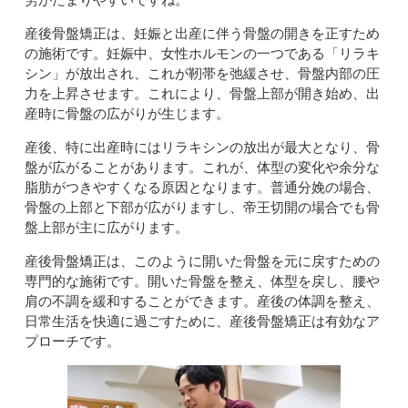
産後骨盤矯正は、妊娠と出産に伴う骨盤の開きを正すため
の施術です。妊娠中、女性ホルモンの一つである「リラキ
シン」が放出され、これが靭帯を弛緩させ、骨盤内部の圧
力を上昇させます。これにより、骨盤上部が開き始め、出
産時に骨盤の広がりが生じます。
産後、特に出産時にはリラキシンの放出が最大となり、骨
盤が広がることがあります。これが、体型の変化や余分な
脂肪がつきやすくなる原因となります。普通分娩の場合、
骨盤の上部と下部が広がりますし、帝王切開の場合でも骨
盤上部が主に広がります。
産後骨盤矯正は、このように開いた骨盤を元に戻すための
専門的な施術です。開いた骨盤を整え、体型を戻し、腰や
肩の不調を緩和することができます。産後の体調を整え、
日常生活を快適に過ごすために、産後骨盤矯正は有効なア
プローチです。