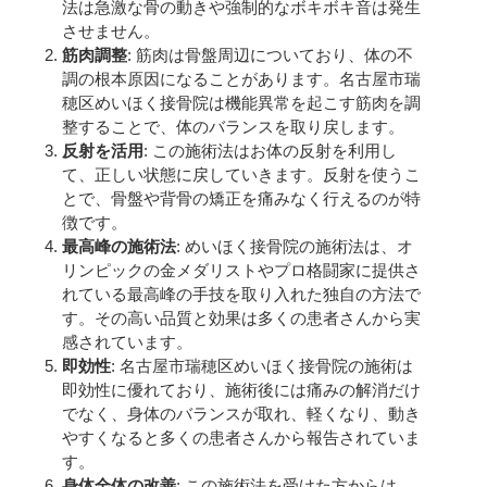
法は急激な骨の動きや強制的なボキボキ音は発生
させません。
筋肉調整
: 筋肉は骨盤周辺についており、体の不
調の根本原因になることがあります。名古屋市瑞
穂区めいほく接骨院は機能異常を起こす筋肉を調
整することで、体のバランスを取り戻します。
反射を活用
: この施術法はお体の反射を利用し
て、正しい状態に戻していきます。反射を使うこ
とで、骨盤や背骨の矯正を痛みなく行えるのが特
徴です。
最高峰の施術法
: めいほく接骨院の施術法は、オ
リンピックの金メダリストやプロ格闘家に提供さ
れている最高峰の手技を取り入れた独自の方法で
す。その高い品質と効果は多くの患者さんから実
感されています。
即効性
: 名古屋市瑞穂区めいほく接骨院の施術は
即効性に優れており、施術後には痛みの解消だけ
でなく、身体のバランスが取れ、軽くなり、動き
やすくなると多くの患者さんから報告されていま
す。
身体全体の改善
: この施術法を受けた方からは、