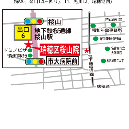
(栄26、金山12(左回り)、14、黒川12、瑞穂巡回)