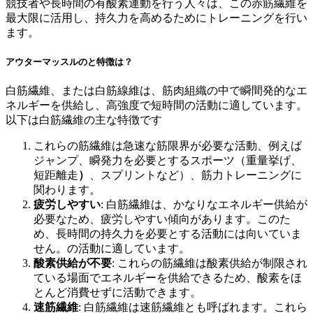
競技者や長時間の有酸素運動を行う人々は、この赤筋繊維を
最大限に活用し、持久力を高めるためにトレーニングを行い
ます。
アウターマッスルのと特徴は？
白筋繊維、または白筋線維は、筋肉組織の中で瞬間発的なエ
ネルギーを供給し、高強度で短時間の活動に適しています。
以下は白筋繊維の主な特徴です
これらの筋繊維は急速な筋限界が必要な活動、例えば
ジャンプ、瞬発力を必要とするスポーツ（重量挙げ、
短距離走
）
、スプリントなど）、筋力トレーニングに
関わります。
疲労しやすい
: 白筋繊維は、かなりなエネルギー供給が
必要なため、疲労しやすい傾向があります。このた
め、長時間の持久力を必要とする活動には向いていま
せん。の活動に適しています。
酸素供給が不要
: これらの筋繊維は酸素供給が制限され
ている場面でエネルギーを供給できるため、酸素をほ
とんど消費せずに活動できます。
速筋繊維
: 白筋繊維は速筋繊維とも呼ばれます。これら