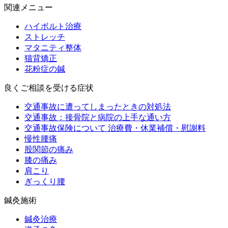
関連メニュー
ハイボルト治療
ストレッチ
マタニティ整体
猫背矯正
花粉症の鍼
良くご相談を受ける症状
交通事故に遭ってしまったときの対処法
交通事故：接骨院と病院の上手な通い方
交通事故保険について 治療費・休業補償・慰謝料
慢性腰痛
股関節の痛み
膝の痛み
肩こり
ぎっくり腰
鍼灸施術
鍼灸治療