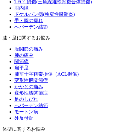
TFCC損傷(三角線維軟骨複合体損傷)
肘内障
ドケルバン病(狭窄性腱鞘炎)
手・腕の痺れ
へバーデン結節
膝・足に関するお悩み
股関節の痛み
膝の痛み
関節痛
扁平足
膝前十字靭帯損傷（ACL損傷）
変形性股関節症
かかとの痛み
変形性膝関節症
足のしびれ
へバーデン結節
モートン病
外反母趾
体型に関するお悩み