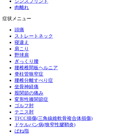
シンスプリント
肉離れ
症状メニュー
頭痛
ストレートネック
寝違え
肩こり
野球肩
ぎっくり腰
腰椎椎間板ヘルニア
脊柱管狭窄症
腰椎分離すべり症
坐骨神経痛
股関節の痛み
変形性膝関節症
ゴルフ肘
テニス肘
TFCC損傷(三角線維軟骨複合体損傷)
ドケルバン病(狭窄性腱鞘炎)
ばね指