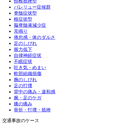
頸椎捻挫型
バレリュー症候群
脊髄症状型
根症状型
脳脊髄液減少症
耳鳴り
倦怠感・体のダルさ
足のしびれ
握力低下
自律神経症状
不眠症状
吐き気・めまい
軟部組織損傷
腕のしびれ
足の打撲
背中の痛み・違和感
腕・足のケガ
膝の痛み
骨折・打撲・捻挫
交通事故のケース