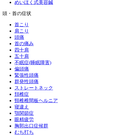
めいほく式美容鍼
頭・首の症状
首こり
肩こり
頭痛
首の痛み
四十肩
五十肩
不眠症(睡眠障害)
偏頭痛
緊張性頭痛
群発性頭痛
ストレートネック
頚椎症
頸椎椎間板ヘルニア
寝違え
顎関節症
眼精疲労
胸郭出口症候群
むち打ち