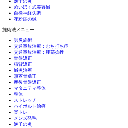
逆子の灸
めいほく式美容鍼
自律神経失調
花粉症の鍼
施術法メニュー
労災施術
交通事故治療：むち打ち症
交通事故治療：腰部捻挫
骨盤矯正
猫背矯正
鍼灸治療
頭蓋骨矯正
産後骨盤矯正
マタニティ整体
整体
ストレッチ
ハイボルト治療
楽トレ
メンズ発毛
逆子の灸