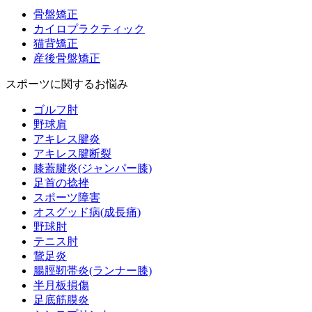
骨盤矯正
カイロプラクティック
猫背矯正
産後骨盤矯正
スポーツに関するお悩み
ゴルフ肘
野球肩
アキレス腱炎
アキレス腱断裂
膝蓋腱炎(ジャンパー膝)
足首の捻挫
スポーツ障害
オスグッド病(成長痛)
野球肘
テニス肘
鵞足炎
腸脛靭帯炎(ランナー膝)
半月板損傷
足底筋膜炎