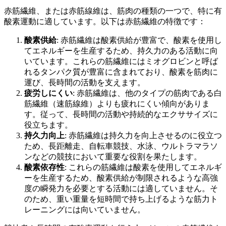
赤筋繊維、または赤筋線維は、筋肉の種類の一つで、特に有
酸素運動に適しています。以下は赤筋繊維の特徴です：
酸素供給
: 赤筋繊維は酸素供給が豊富で、酸素を使用し
てエネルギーを生産するため、持久力のある活動に向
いています。これらの筋繊維にはミオグロビンと呼ば
れるタンパク質が豊富に含まれており、酸素を筋肉に
運び、長時間の活動を支えます。
疲労しにくい
: 赤筋繊維は、他のタイプの筋肉である白
筋繊維（速筋線維）よりも疲れにくい傾向がありま
す。従って、長時間の活動や持続的なエクササイズに
役立ちます。
持久力向上
: 赤筋繊維は持久力を向上させるのに役立つ
ため、長距離走、自転車競技、水泳、ウルトラマラソ
ンなどの競技において重要な役割を果たします。
酸素依存性
: これらの筋繊維は酸素を使用してエネルギ
ーを生産するため、酸素供給が制限されるような高強
度の瞬発力を必要とする活動には適していません。そ
のため、重い重量を短時間で持ち上げるような筋力ト
レーニングには向いていません。