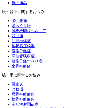
肩の痛み
腰・背中に関するお悩み
慢性腰痛
ぎっくり腰
腰椎椎間板ヘルニア
背中痛
肋間神経痛
梨状筋症候群
腰椎分離症
脊柱管狭窄症
腰椎分離すべり症
坐骨神経痛
腕・手に関するお悩み
腱鞘炎
ばね指
尺骨神経麻痺
橈骨神経麻痺
変形性肘関節症