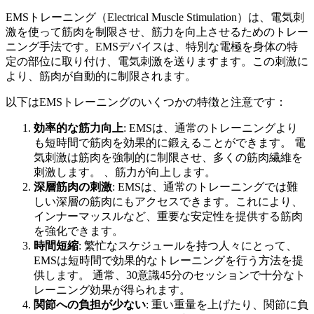
EMSトレーニング（Electrical Muscle Stimulation）は、電気刺
激を使って筋肉を制限させ、筋力を向上させるためのトレー
ニング手法です。EMSデバイスは、特別な電極を身体の特
定の部位に取り付け、電気刺激を送りますます。この刺激に
より、筋肉が自動的に制限されます。
以下はEMSトレーニングのいくつかの特徴と注意です：
効率的な筋力向上
: EMSは、通常のトレーニングより
も短時間で筋肉を効果的に鍛えることができます。 電
気刺激は筋肉を強制的に制限させ、多くの筋肉繊維を
刺激します。 、筋力が向上します。
深層筋肉の刺激
: EMSは、通常のトレーニングでは難
しい深層の筋肉にもアクセスできます。これにより、
インナーマッスルなど、重要な安定性を提供する筋肉
を強化できます。
時間短縮
: 繁忙なスケジュールを持つ人々にとって、
EMSは短時間で効果的なトレーニングを行う方法を提
供します。 通常、30意識45分のセッションで十分なト
レーニング効果が得られます。
関節への負担が少ない
: 重い重量を上げたり、関節に負