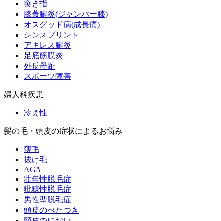
突き指
膝蓋腱炎(ジャンパー膝)
オスグッド病(成長痛)
シンスプリント
アキレス腱炎
足底筋膜炎
外反母趾
スポーツ障害
婦人科疾患
冷え性
髪の毛・頭皮の症状によるお悩み
薄毛
抜け毛
AGA
壮年性脱毛症
粃糠性脱毛症
男性型脱毛症
頭皮のべたつき
頭皮のにおい