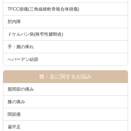
TFCC損傷(三角線維軟骨複合体損傷)
肘内障
ドケルバン病(狭窄性腱鞘炎)
手・腕の痺れ
へバーデン結節
膝・足に関するお悩み
股関節の痛み
膝の痛み
関節痛
扁平足