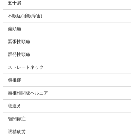
五十肩
不眠症(睡眠障害)
偏頭痛
緊張性頭痛
群発性頭痛
ストレートネック
頚椎症
頸椎椎間板ヘルニア
寝違え
顎関節症
眼精疲労