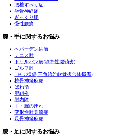
腰椎すべり症
坐骨神経痛
ぎっくり腰
慢性腰痛
腕・手に関するお悩み
へバーデン結節
テニス肘
ドケルバン病(狭窄性腱鞘炎)
ゴルフ肘
TFCC損傷(三角線維軟骨複合体損傷)
橈骨神経麻痺
ばね指
腱鞘炎
肘内障
手・腕の痺れ
変形性肘関節症
尺骨神経麻痺
膝・足に関するお悩み