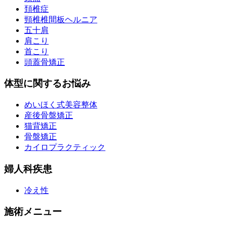
頚椎症
頸椎椎間板ヘルニア
五十肩
肩こり
首こり
頭蓋骨矯正
体型に関するお悩み
めいほく式美容整体
産後骨盤矯正
猫背矯正
骨盤矯正
カイロプラクティック
婦人科疾患
冷え性
施術メニュー