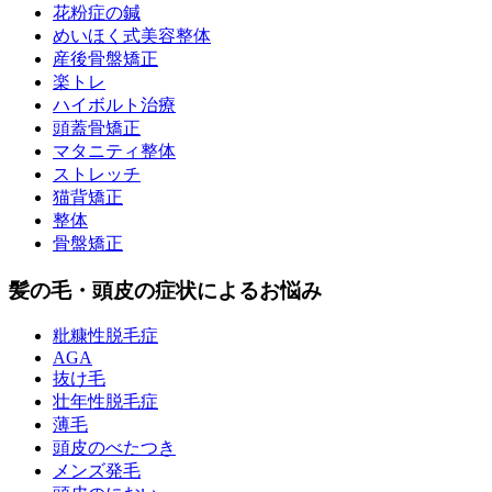
花粉症の鍼
めいほく式美容整体
産後骨盤矯正
楽トレ
ハイボルト治療
頭蓋骨矯正
マタニティ整体
ストレッチ
猫背矯正
整体
骨盤矯正
髪の毛・頭皮の症状によるお悩み
粃糠性脱毛症
AGA
抜け毛
壮年性脱毛症
薄毛
頭皮のべたつき
メンズ発毛