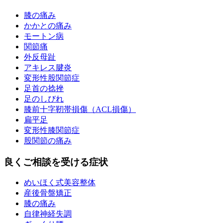
膝の痛み
かかとの痛み
モートン病
関節痛
外反母趾
アキレス腱炎
変形性股関節症
足首の捻挫
足のしびれ
膝前十字靭帯損傷（ACL損傷）
扁平足
変形性膝関節症
股関節の痛み
良くご相談を受ける症状
めいほく式美容整体
産後骨盤矯正
膝の痛み
自律神経失調