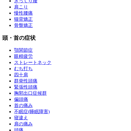
ぎっくり腰
肩こり
慢性腰痛
猫背矯正
骨盤矯正
頭・首の症状
顎関節症
眼精疲労
ストレートネック
むち打ち
四十肩
群発性頭痛
緊張性頭痛
胸郭出口症候群
偏頭痛
首の痛み
不眠症(睡眠障害)
寝違え
肩の痛み
頭痛