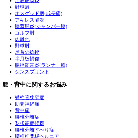
足底筋膜炎
野球肩
オスグッド病(成長痛)
アキレス腱炎
膝蓋腱炎(ジャンパー膝)
ゴルフ肘
肉離れ
野球肘
足首の捻挫
半月板損傷
腸脛靭帯炎(ランナー膝)
シンスプリント
腰・背中に関するお悩み
脊柱管狭窄症
肋間神経痛
背中痛
腰椎分離症
梨状筋症候群
腰椎分離すべり症
腰椎椎間板ヘルニア