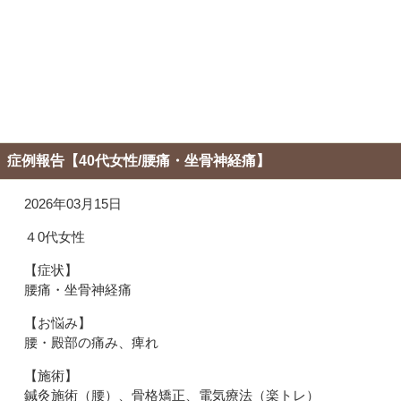
「名古屋市瑞穂区で口コミ上位のめいほく鍼灸接骨院 瑞穂区桜山
院｜桜山駅6番出口」
症例報告【40代女性/腰痛・坐骨神経痛】
2026年03月15日
４0代女性
【症状】
腰痛・坐骨神経痛
【お悩み】
腰・殿部の痛み、痺れ
【施術】
鍼灸施術（腰）、骨格矯正、電気療法（楽トレ）