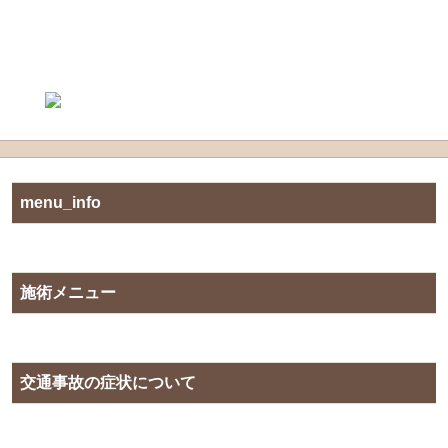
「名古屋市瑞穂区で口コミ上位のめいほく鍼灸接骨院 瑞穂区桜山
院｜桜山駅6番出口」
menu_info
施術メニュー
交通事故の症状について