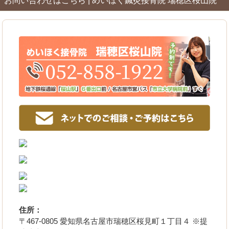
お問い合わせはこちら | めいほく鍼灸接骨院 瑞穂区桜山院
住所：
〒467-0805 愛知県名古屋市瑞穂区桜見町１丁目４ ※提