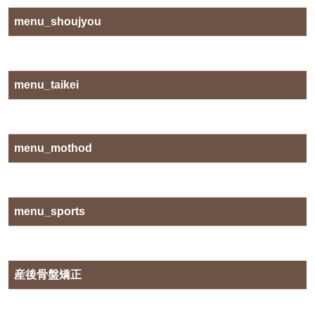
menu_shoujyou
menu_taikei
menu_mothod
menu_sports
産後骨盤矯正